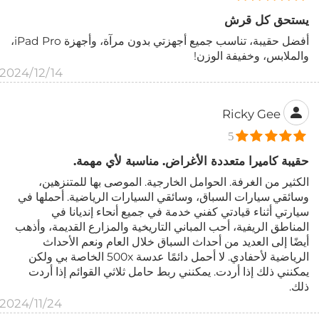
يستحق كل قرش
أفضل حقيبة، تناسب جميع أجهزتي بدون مرآة، وأجهزة iPad Pro،
والملابس، وخفيفة الوزن!
2024/12/14
Ricky Gee
5
حقيبة كاميرا متعددة الأغراض. مناسبة لأي مهمة.
الكثير من الغرفة. الحوامل الخارجية. الموصى بها للمتنزهين،
وسائقي سيارات السباق، وسائقي السيارات الرياضية. أحملها في
سيارتي أثناء قيادتي كفني خدمة في جميع أنحاء إنديانا في
المناطق الريفية، أحب المباني التاريخية والمزارع القديمة، وأذهب
أيضًا إلى العديد من أحداث السباق خلال العام ونعم الأحداث
الرياضية لأحفادي. لا أحمل دائمًا عدسة 500x الخاصة بي ولكن
يمكنني ذلك إذا أردت. يمكنني ربط حامل ثلاثي القوائم إذا أردت
ذلك.
2024/11/24