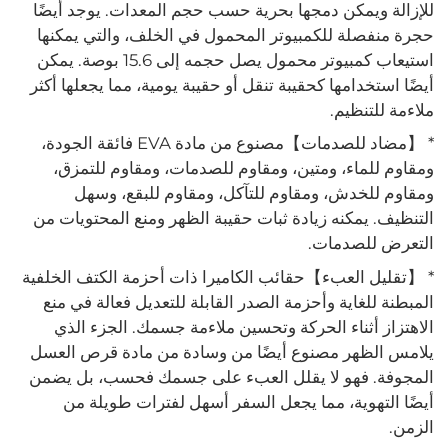
للإزالة ويمكن دمجها بحرية حسب حجم المعدات. يوجد أيضًا
حجرة منفصلة للكمبيوتر المحمول في الخلف، والتي يمكنها
استيعاب كمبيوتر محمول يصل حجمه إلى 15.6 بوصة. يمكن
أيضًا استخدامها كحقيبة تنقل أو حقيبة يومية، مما يجعلها أكثر
ملاءمة للتنظيم.
* 【مضاد للصدمات】مصنوع من مادة EVA فائقة الجودة،
ومقاوم للماء، ومتين، ومقاوم للصدمات، ومقاوم للتمزق،
ومقاوم للخدش، ومقاوم للتآكل، ومقاوم للبقع، وسهل
التنظيف. يمكنه زيادة ثبات حقيبة الظهر ومنع المحتويات من
التعرض للصدمات.
* 【تقليل العبء】حقائب الكاميرا ذات أحزمة الكتف الخلفية
المبطنة للغاية وأحزمة الصدر القابلة للتعديل فعالة في منع
الاهتزاز أثناء الحركة وتحسين ملاءمة جسمك. الجزء الذي
يلامس الظهر مصنوع أيضًا من وسادة من مادة قرص العسل
المجوفة. فهو لا يقلل العبء على جسمك فحسب، بل يضمن
أيضًا التهوية، مما يجعل السفر أسهل لفترات طويلة من
الزمن.