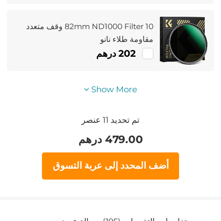
الحامل ثلاثي القوائم Monopod
82mm ND1000 Filter 10 وقف متعدد
مقاومة طلاء نانو
202 درهم
Show More
تم تحديد
1 عنصر
1
479.00
درهم
أضف المحدد إلى عربة التسوق