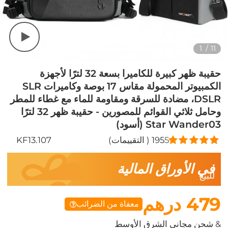
1
/
11
حقيبة ظهر كبيرة للكاميرا بسعة 32 لترًا لأجهزة
الكمبيوتر المحمولة مقاس 17 بوصة وكاميرات SLR
DSLR، مضادة للسرقة ومقاومة للماء مع غطاء للمطر
وحامل ثلاثي القوائم للمصورين - حقيبة ظهر 32 لترًا
Star Wander03 (أسود)
5
195
( التقييمات)
KF13.107
في الأوراق المالية
للبيع
479 درهم
معفاة من الضرائب
& شحن مجاني الشرق الأوسط