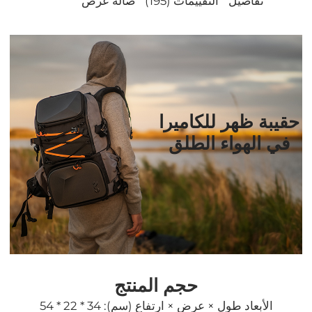
تفاصيل
التقييمات (195)
صالة عرض
حقيبة ظهر للكاميرا
في الهواء الطلق
حجم المنتج
الأبعاد طول × عرض × ارتفاع (سم): 34 * 22 * ​​54