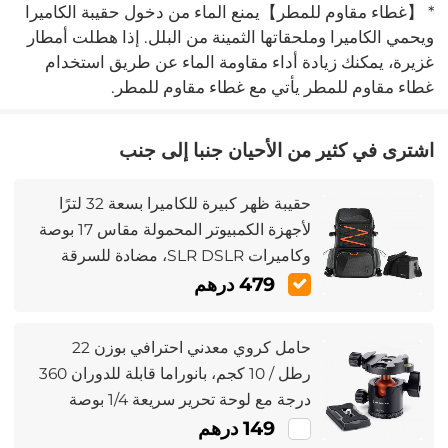
* 【غطاء مقاوم للمطر】يمنع الماء من دخول حقيبة الكاميرا
ويحمي الكاميرا وملحقاتها الثمينة من البلل. إذا هطلت أمطار
غزيرة، يمكنك زيادة أداء مقاومة الماء عن طريق استخدام
غطاء مقاوم للمطر يأتي مع غطاء مقاوم للمطر.
اشترى في كثير من الأحيان جنبا إلى جنب
حقيبة ظهر كبيرة للكاميرا بسعة 32 لترًا
لأجهزة الكمبيوتر المحمولة مقاس 17 بوصة
وكاميرات SLR DSLR، مضادة للسرقة
ومقاومة للماء مع غطاء للمطر وحامل
479 درهم
ثلاثي القوائم للمصورين - حقيبة ظهر 32
لترًا Star Wander03 (أسود)
حامل كروي معدني احترافي بوزن 22
رطل / 10 كجم، بانوراما قابلة للدوران 360
درجة مع لوحة تحرير سريعة 1/4 بوصة
ومستوى الروح للكاميرا المنزلقة ذات
149 درهم