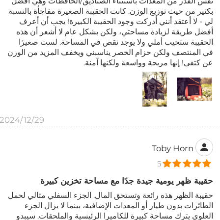
نفس القدر من المعدات باستثناء الصناديق/الحافظات وهي أفضل
بكثير من حيث توزيع الوزن. كانت الحقيبة الصغيرة مفاجأة بالنسبة
لي - لا أعتقد أنني أدركت وجود الحقيبة الكبيرة! يجب أن أعرف
أفضل طريقة لزيادة مساحتي، ولكن بشكل عام لا أشعر أن هذه
الحقيبة ستخيب أملي ولا يوجد نقص في المساحة. لست صغيرًا
في المنتصف ولكن حزام الخصر يناسبني ويخفف المزيد من الوزن
عن كتفي! إنها مريحة وواسعة ولكنها آمنة.
2024/12/29
Toby Horn
5
حقيبة ظهر يومية جيدة جدًا مع مساحة تخزين كبيرة
حقيبة الظهر هذه رائعة وتستحق المال. الجزء السفلي مثالي لحمل
الطائرات بدون طيار أو المعدات الإضافية، بينما لا يزال الجزء
العلوي يترك مساحة كبيرة للكاميرا الرئيسية والملحقات. سيبدو