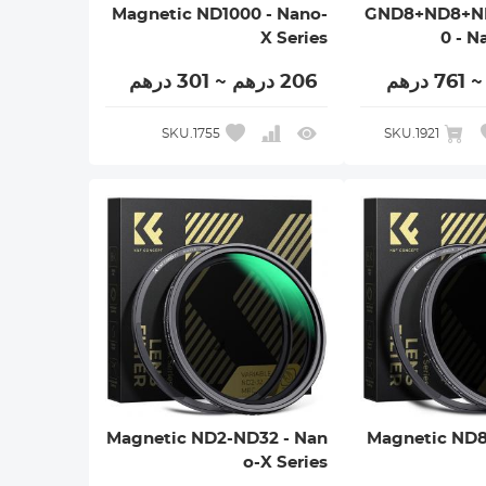
Magnetic ND1000 - Nano-
GND8+ND8+N
X Series
0 - N
206 درهم ~ 301 درهم
SKU.1755
SKU.1921
Magnetic ND2-ND32 - Nan
Magnetic ND8
o-X Series