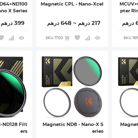
D64+ND100
Magnetic CPL - Nano-Xcel
MCUV+
ano X Series
pter Ri
217 درهم ~ 648 درهم
399 درهم ~ 761 درهم
SKU.1700
SKU.161
-ND128 Filt
Magnetic ND8 - Nano-X S
Magnet
ers
eries