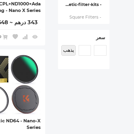
CPL+ND1000+Ada
- magnetic-filter-kits
ng - Nano X Series
- Square Filters
343 درهم ~ 648 درهم
9
سعر
يذهب
ic ND64 - Nano-X
Series