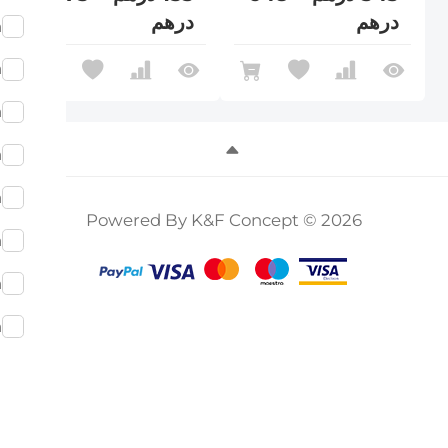
درهم
درهم
m
m
m
m
m
Powered By K&F Concept © 2026
m
m
m