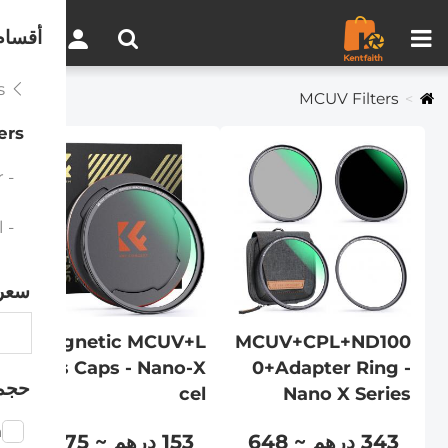
مقارنة المنتجات (0)
0
أقسام
Magnetic Lens Filters
MCUV Filters
ers
- Magnetic MCUV - Nano-Klear
- Magnetic MCUV+Lens Caps - Nano-Xcel
سعر
Magnetic MCUV+L
MCUV+CPL+ND100
ens Caps - Nano-X
0+Adapter Ring -
حجم
cel
Nano X Series
m
343 درهم ~ 648
153 درهم ~ 175