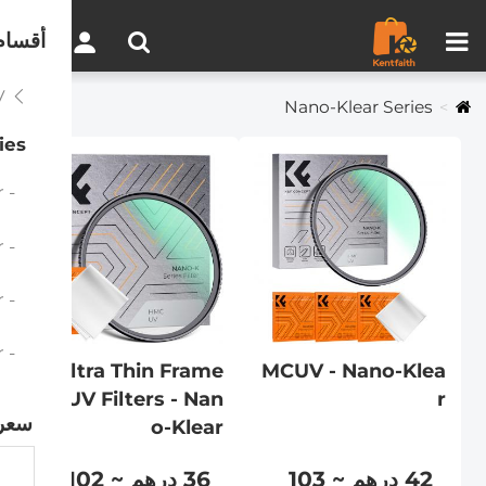
مقارنة المنتجات (0)
0
أقسام
MCUV
Nano-Klear Series
ies
- MCUV - Nano-Klear
- Ultra Thin Frame MCUV Filters - Nano-Klear
- MCUV+Lens Cap - Nano-Klear
- MCUV+Lens Cap+Cleaning Cloth - Nano-Klear
Ultra Thin Frame
MCUV - Nano-Klea
MCUV Filters - Nan
r
سعر
o-Klear
42 درهم ~ 103
36 درهم ~ 102