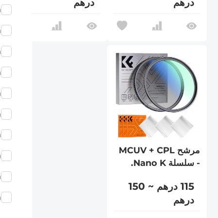
درهم
درهم
m
m
m
m
m
m
m
مرشح MCUV + CPL
m
- سلسلة Nano K.
m
115 درهم ~ 150
m
درهم