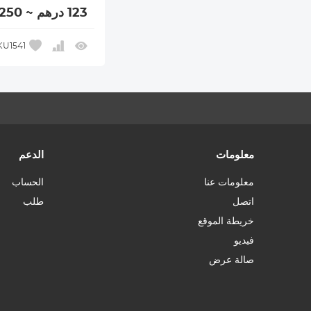
123 درهم ~ 250 درهم
KU1541
معلومات
الدعم
معلومات عنا
الحساب
اتصل
طلب
خريطة الموقع
فيديو
صالة عرض