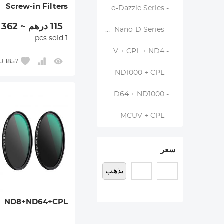
Screw-in Filters
- MCUV + CPL + ND1000 + Lens Cap - Nano-Dazzle Series
115 درهم ~ 362 درهم
- ND8 + ND64 + ND1000 - Nano-D Series
1 pcs sold
- MCUV + CPL + ND4
U.1857
- ND1000 + CPL
- ND4 + ND8 + ND64 + ND1000
- MCUV + CPL
سعر
يذهب
ND8+ND64+CPL