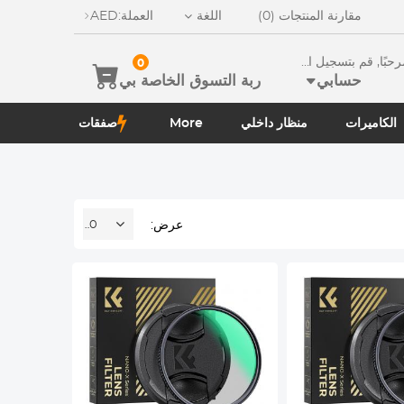
مقارنة المنتجات (0)
اللغة
العملة:
AED
ًا, قم بتسجيل الدخو
0
حسابي
ربة التسوق الخاصة بي
الكاميرات
منظار داخلي
More
صفقات
عرض:
20