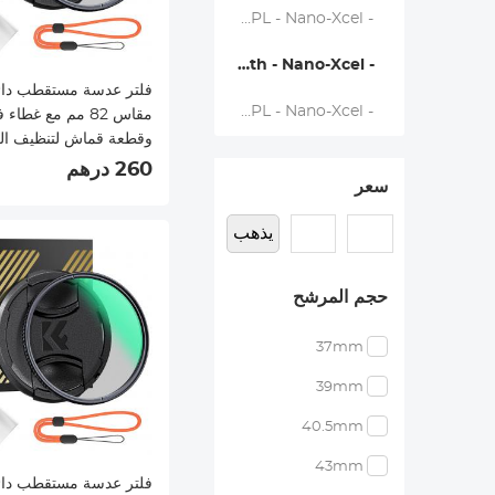
- Ultra-low Reflectivity CPL - Nano-Xcel
- CPL+Lens Cap+Cleaning Cloth - Nano-Xcel
فلتر عدسة مستقطب دا
- Magnetic CPL - Nano-Xcel
مقاس 82 مم مع غطاء 
وقطعة قماش لتنظيف ال
البصري وفلت
260 درهم
سعر
فائق النحاف
الطبقات من سلسلة Nano-Xcel
يذهب
حجم المرشح
37mm
39mm
40.5mm
43mm
فلتر عدسة مستقطب دا