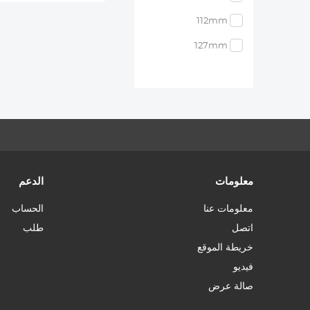
الطبقات من سلسلة Nano-Xcel
112mm
127mm
معلومات
الدعم
معلومات عنا
الحساب
اتصل
طلب
خريطة الموقع
فيديو
صالة عرض