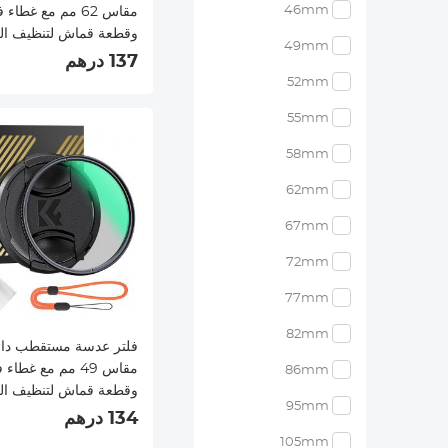
46mm
مقاس 62 مم مع غطاء 
وقطعة قماش لتنظيف ال
49mm
البصري وفلت
137 درهم
فائق النحاف
52mm
الطبقات من سلسلة Nano-Xcel
55mm
58mm
62mm
67mm
72mm
77mm
82mm
فلتر عدسة مستقطب دا
مقاس 49 مم مع غطاء 
86mm
وقطعة قماش لتنظيف ال
95mm
البصري وفلت
134 درهم
فائق النحاف
105mm