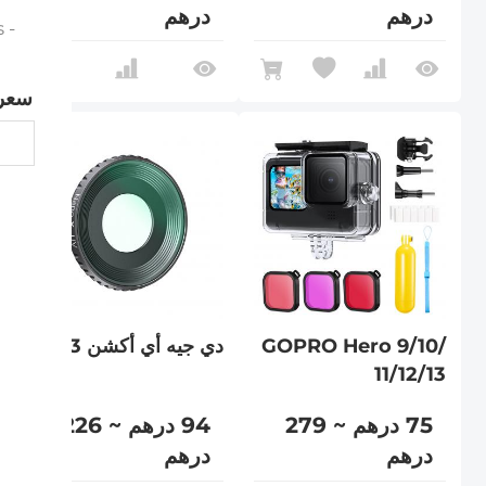
درهم
درهم
- Action Camera Accessories
سعر
GOPRO Hero 9/10/
دي جيه أي أكشن 3
11/12/13
75 درهم ~ 279
94 درهم ~ 226
درهم
درهم