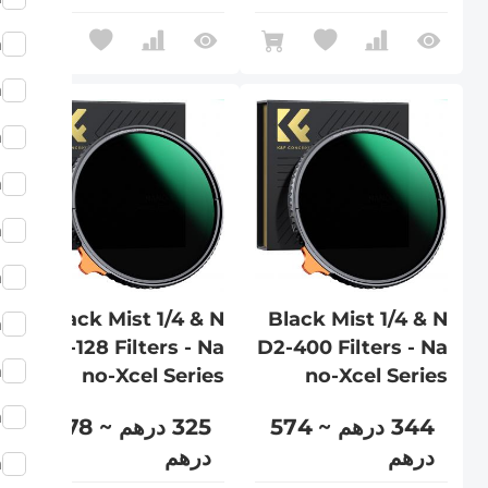
m
m
m
m
m
m
Black Mist 1/4 & N
Black Mist 1/4 & N
m
D8-128 Filters - Na
D2-400 Filters - Na
m
no-Xcel Series
no-Xcel Series
m
344 درهم ~ 574
325 درهم ~ 478
درهم
درهم
m