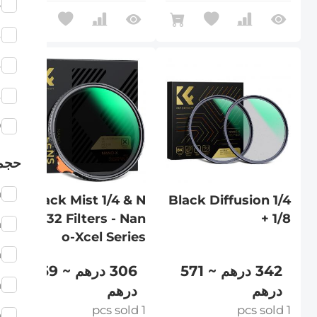
ط
م
ض
م
D
حجم
m
Black Mist 1/4 & N
Black Diffusion 1/4
D2-32 Filters - Nan
+ 1/8
m
o-Xcel Series
m
342 درهم ~ 571
306 درهم ~ 459
m
درهم
درهم
1 pcs sold
1 pcs sold
m