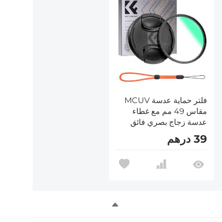
فلتر حماية عدسة MCUV
مقاس 49 مم مع غطاء
عدسة زجاج بصري فائق
النحافة 18 طبقة طلاء
39 درهم
متعددة الطبقات سلسلة
Nano-Klear