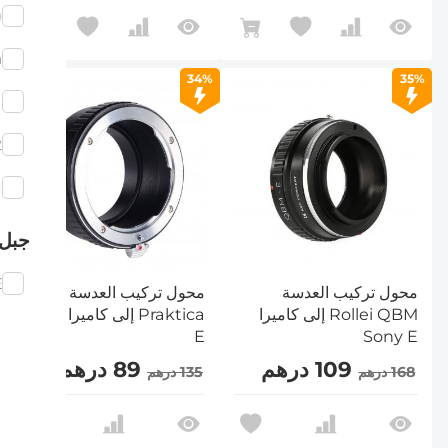
)
a
34%
35%
N
2
M
جبل 
E
محول تركيب العدسة
محول تركيب العدسة
Rollei QBM إلى كاميرا
Praktica إلى كاميرا Sony
E
Sony E
109 درهم
89 درهم
168 درهم
135 درهم