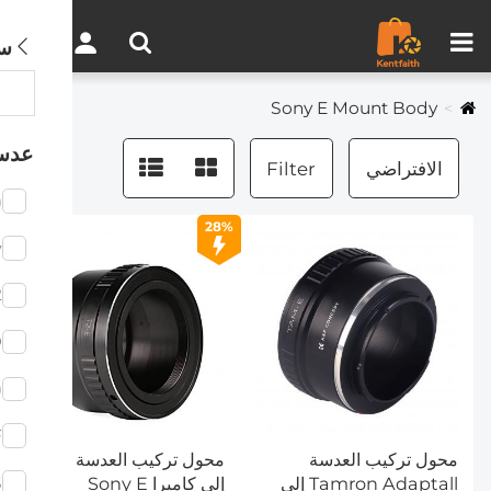
مقارنة المنتجات (0)
0
س
Sony E Mount Body
عدس
الافتراضي
Filter
)
28%
w
2
D
)
F
محول تركيب العدسة
محول تركيب العدسة T2
S
Tamron Adaptall إلى
إلى كاميرا Sony E