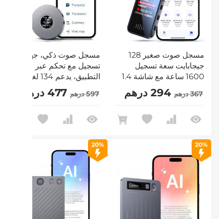
مسجل صوت صغير 128
مسجل صوت ذكي، جهاز
جيجابايت سعة تسجيل
تسجيل مع تحكم عبر
1600 ساعة مع شاشة 1.4
التطبيق، يدعم 134 لغة،
بوصة، وضع التنشيط
تفريغ صوتي ذكي، تلخيص
294 درهم
477 درهم
367 درهم
597 درهم
الصوتي Kentfaith
ورسم خرائط ذهنية، 64
جيجابايت، إلغاء ضوضاء ذكي
للمحاضرات والاجتماعات
والمكالمات والمقابلات،
Kentfaith
20%
20%