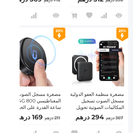
390 درهم
712 درهم
ضوضاء DSP، مؤتمر/
محاضرة/التعلم في الفصل
الدراسي، قلادة هدايا
محمولة، Kentfaith
20%
20%
مصغرة منظمة العفو الدولية
مصغرة مسجل الصوت
مسجل الصوت تسجيل
المغناطيسي 64G 800
المكالمات الصوتية تحويل
ساعة القدرة على الحد من
النص إلى كلام ملخص
الضوضاء
294 درهم
169 درهم
367 درهم
211 درهم
المغناطيسي 64G