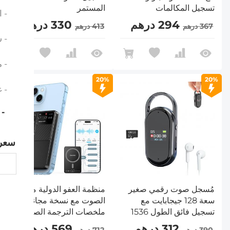
تسجيل المكالمات
المستمر
- الم
294 درهم
330 درهم
367 درهم
413 درهم
- س
- مح
20%
20%
- غي
 Digital Voice Recorders
سعر
مُسجل صوت رقمي صغير
منظمة العفو الدولية مسجل
سعة 128 جيجابايت مع
الصوت مع نسخة مجانية من
تسجيل فائق الطول 1536
ملخصات الترجمة الصوتية
ساعة، تنشيط صوتي وتقليل
مسجل المكالمات
312 درهم
569 درهم