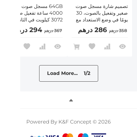
تصميم شارة مسجل صوت
64GB مسجل صوت رقمي
صغير وتفعيل بالصوت، 30
4000 ساعة تفعيل صوتي،
يومًا في وضع الاستعداد مع
3072 كيلوبت في الثانية
إلغاء الضوضاء للاجتماعات
تقليل ضوضاء DSP
286 درهم
294 درهم
358 درهم
367 درهم
والمحاضرات والدراسة
للاجتماعات والمقابلات
والمقابلات، Kentfaith
والفصول، Kentfaith
Load More... 1/2
Powered By K&F Concept © 2026