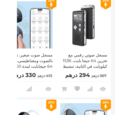
20%
20%
مسجل صوتي رقمي مع
مسجل صوت صغير، تفعيل
تخزين 64 جيجا بايت، 1536
بالصوت ومغناطيسي، سعة
كيلوبايت في الثانية، تنشيط
64 جيجابايت لمدة 800
الصوت وتسجيل الخط، عمر
ساعة، إلغاء الضوضاء،
294 درهم
330 درهم
367 درهم
413 درهم
البطارية 85H، تخزن 800
علبتين، Kentfaith
ساعة من التسجيل،
KentFaith
20%
20%