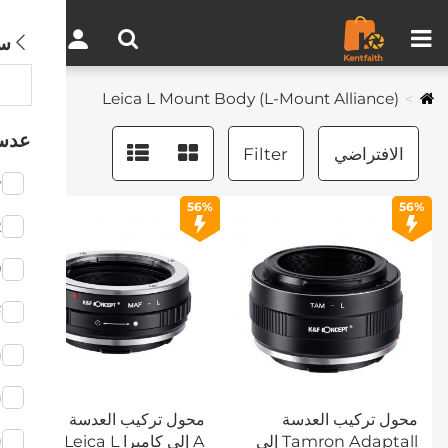
مقارنة المنتجات (0)
0
س
Leica L Mount Body (L-Mount Alliance)
عدس
الافتراضي
Filter
w
56%
56%
2
D
F
)
)
محول تركيب العدسة
محول تركيب العدسة Sony
)
Tamron Adaptall إلى
A إلى كاميرا Leica L