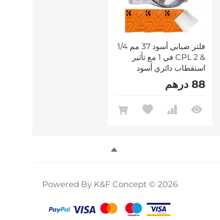
فلتر ضبابي أسود 37 مم 1/4
& CPL 2 في 1 مع تأثير
استقطاب دائري أسود
منتشر مع 18 طبقة متعددة
88 درهم
الطبقات من سلسلة
Nano-Klear
Powered By K&F Concept © 2026