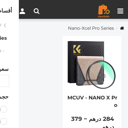
مقارنة المنتجات (0)
0
أقسام
MCUV
Nano-Xcel Pro Series
ies
- MCUV - NANO X Pro
سعر
حجم
MCUV - NANO X Pr
o
m
284 درهم ~ 379
m
درهم