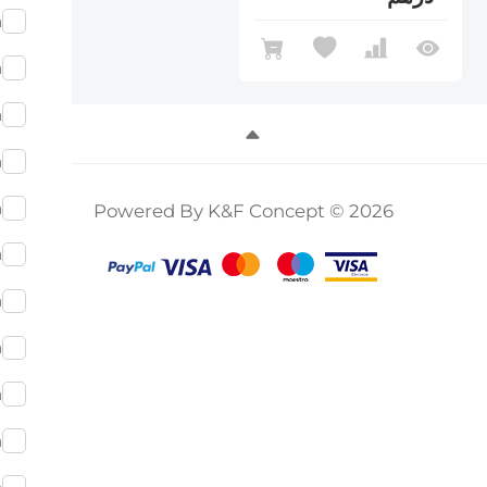
m
m
m
m
m
Powered By K&F Concept © 2026
m
m
m
m
m