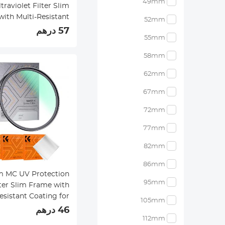
49mm
ltraviolet Filter Slim
ith Multi-Resistant
52mm
ing for Camera Lens
57 درهم
55mm
Nano-Klear
58mm
62mm
67mm
72mm
77mm
82mm
86mm
95mm
lter Slim Frame with
esistant Coating for
105mm
ra Lens Nano-Klear
46 درهم
112mm