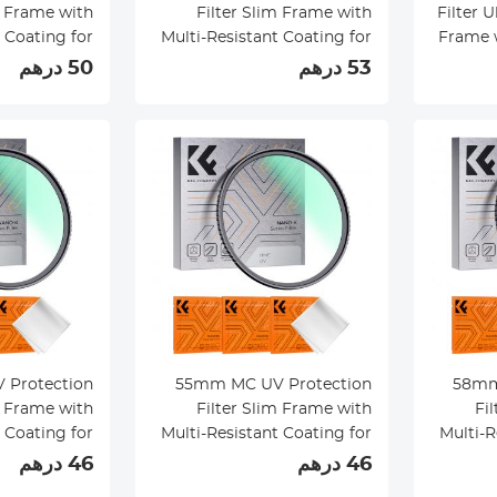
m Frame with
Filter Slim Frame with
Filter U
 Coating for
Multi-Resistant Coating for
Frame w
 Nano-Klear
Camera Lens Nano-Klear
Coat
53 درهم
50 درهم
55mm MC UV Protection
58mm MC UV Protection
m Frame with
Filter Slim Frame with
Fi
 Coating for
Multi-Resistant Coating for
Multi-R
 Nano-Klear
Camera Lens Nano-Klear
Came
46 درهم
46 درهم