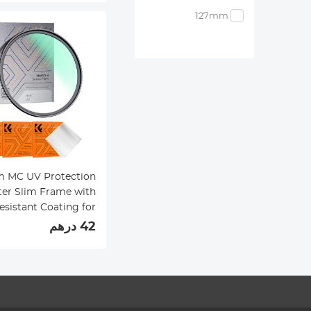
127mm
lter Slim Frame with
esistant Coating for
ra Lens Nano-Klear
42 درهم