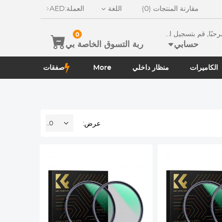
مقارنة المنتجات (0)
اللغة
العملة:
AED
ًا, قم بتسجيل الدخو
0
حسابي
ربة التسوق الخاصة بي
الكاميرات
منظار داخلي
More
صفقات
عرض:
20