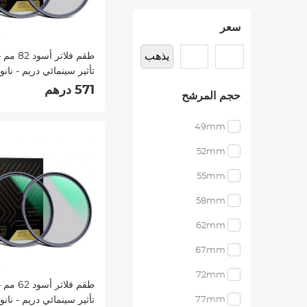
سعر
يذهب
تأثير سينمائي دريم - نان
571 درهم
حجم المرشح
49mm
52mm
55mm
58mm
62mm
67mm
72mm
77mm
تأثير سينمائي دريم - نان