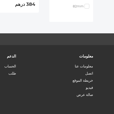
384 درهم
82mm
معلومات
الدعم
معلومات عنا
الحساب
اتصل
طلب
خريطة الموقع
فيديو
صالة عرض