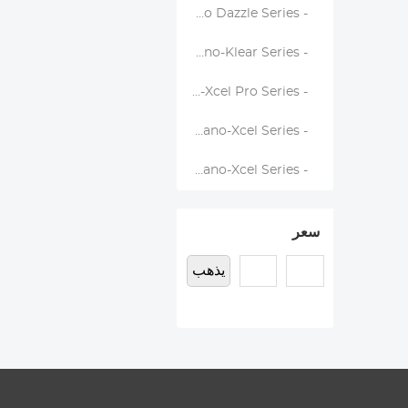
- ND2-ND32&CPL Filters - Nano Dazzle Series
- ND2-32&CPL Filters - Nano-Klear Series
- ND2-ND32&CPL Filters - Nano-Xcel Pro Series
- ND2-ND32&CPL True Color Filters - Nano-Xcel Series
- ND4-ND64&CPL Filters - Nano-Xcel Series
سعر
يذهب