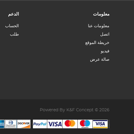
معلومات
الدعم
معلومات عنا
الحساب
اتصل
طلب
خريطة الموقع
فيديو
صالة عرض
Powered By K&F Concept © 2026