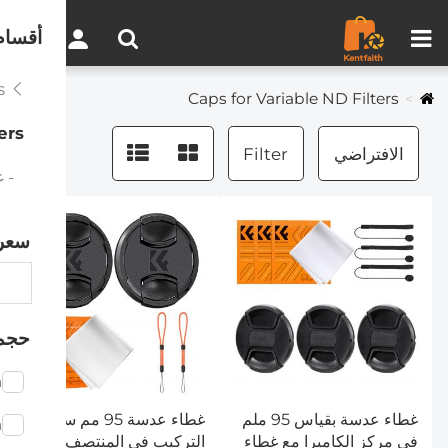
مقارنة المنتجات (0)
0
أقسام
Lens Caps
Caps for Variable ND Filters
ers
الافتراضي
Filter
- غطا
سعر
حجم
m
غطاء عدسة بقياس 95 ملم
غطاء عدسة 95 مم سهل
m
في مركز الكاميرا مع غطاء
التركيب في المنتصف 5 في