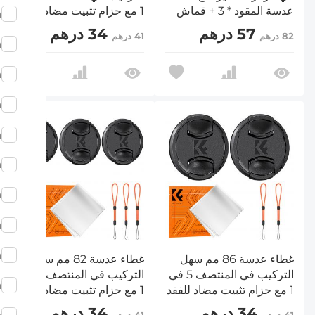
عدسة المقود * 3 + قماش
1 مع حزام تثبيت مضاد للفقد
m
تنظيف الفراغ من الألياف
متوافق مع عدسات كاميرات
57 درهم
34 درهم
82 درهم
41 درهم
الدقيقة * 3 + حبل مضاد
نيكون وكانون وسوني
m
للضياع * 3 ، متوافق مع
وفوجي فيلم
Canon Nikon Sony
m
Olympus Fujifilm
Pentax Panasonic
m
Leica
m
m
m
m
m
غطاء عدسة 86 مم سهل
غطاء عدسة 82 مم سهل
التركيب في المنتصف 5 في
التركيب في المنتصف 9 في
m
1 مع حزام تثبيت مضاد للفقد
1 مع حزام تثبيت مضاد للفقد
متوافق مع عدسات كاميرات
متوافق مع عدسات كاميرات
34 درهم
34 درهم