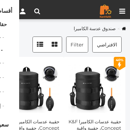
مقارنة المنتجات (0)
0
أقسام
حقائ
صندوق عدسة الكاميرا
- حق
الافتراضي
Filter
- ص
40%
- حز
- حا
- حق
- إك
حقيبة عدسات الكاميرا K&F
حقيبة عدسات الكاميرا K&F
سعر
Concept، حقيبة واقية
Concept، حقيبة واقية