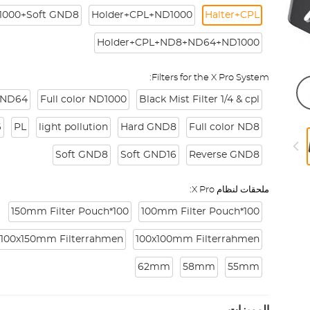
1000+Soft GND8
Holder+CPL+ND1000
Halter+CPL
Holder+CPL+ND8+ND64+ND1000
Filters for the X Pro System:
r ND64
Full color ND1000
Black Mist Filter 1/4 & cpl
6
PL
light pollution
Hard GND8
Full color ND8
Soft GND8
Soft GND16
Reverse GND8
ملحقات لنظام X Pro:
100*150mm Filter Pouch
100*100mm Filter Pouch
100x150mm Filterrahmen
100x100mm Filterrahmen
62mm
58mm
55mm