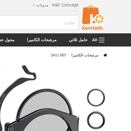
K&F Concept
مدونات >
All
حامل ثلاثي
مرشحات الكاميرا
محول عدس
مرشحات الكاميرا
SKU.1811