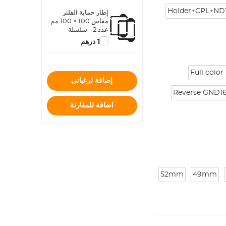
Holder+CPL+ND
إطار حماية الفلتر
مقاس 100 × 100 مم
عدد 2 - سلسلة
Nano X Pro
127 درهم
Full colo
إضافة لرغباتي
Reverse GND1
اضافة للمقارنة
52mm
49mm