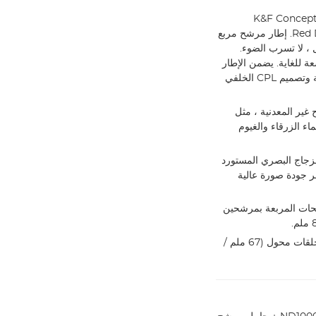
 القطر الفائق والنحافة الفائقة فاز نظام K&F Concept Pro
Square Filter System بجائزة iF DESIGN وجائزة Red Dot Design. إطار مرشح مربع
 متر ، سهل الحمل ، لا تسرب الضوء.
 للغاية. يضمن الإطار
الفائق النحافة والقطر الكبير عدم تظليل العدسة ذات الزاوية الواسعة وتصميم CPL الخلفي
لأسطح غير المعدنية ، مثل
اء الزرقاء والغيوم
ج بصري عالي الدقة مع طلاء متعدد】 يستخدم مرشح CPL الزجاج البصري المستورد
جهين ، تظهر جودة صورة عالية
ات المربعة بمرشحين
* 【تتضمن المجموعة】 حامل مرشح + مرشح CPL 95 ملم + 4 * حلقات محول (67 ملم /