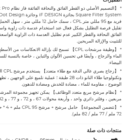
المميزات
* 【التصميم الأصلي ذو
فريد مع 95 مللي متر CPL ، سمك حامل 12 مللي
تقليل فرصة التظليل بشكل فعال عند استخدام عدسة ذات زاوية واسعة
للتثبيت والإزالة المريحين.
* 【وظيفة مرشحات CPL】 تسمح لك بإزالة الانعكاسات من ا
الماء والزجاج ، وأيضًا في تحسين الألوان والتباين ، خاصة بالنسبة للسم
البيضاء.
* 【زجا
وتكنولوجيا طلاء النانو ذات 28 طبقة ؛ عملية تلميع على الو
الوضوح ، مقاومة للماء ، مضادة للخدش ومضادة للدهون.
* 【نظام مرشح مربع متعدد الوظائف】 يمكن تجهيز مجموعة المرشح
مربعين ، وفلتر دائري واحد ، وأربعة محولات 67 ، و 72 ، و 77 ، و 82 ملم.
72 ملم / 77 ملم / 82 ملم).
منتجات ذات صلة