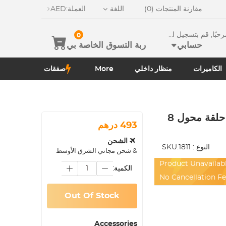
مقارنة المنتجات (0)
اللغة
العملة:
AED
ًا, قم بتسجيل الدخو
0
حسابي
ربة التسوق الخاصة بي
الكاميرات
منظار داخلي
More
صفقات
مرشح استقطاب 95mm مم + حامل مرشح + حلقة محول 8
493 درهم
الشحن
النوع :
SKU.1811
& شحن مجاني الشرق الأوسط
Product Unavailab
الكمية:
No Cancellation F
Out Of Stock
Accessories