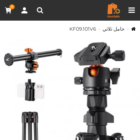
مقارنة المنتجات (0)
0
حامل ثلاثي
KF09.101V6