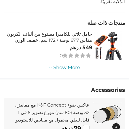
الذكية تقريبًا.
منتجات ذات صلة
حامل ثلاثي للكاميرا مصنوع من ألياف الكربون
مقاس 67.7 بوصة / 172 سم، خفيف الوزن
ومحمول أثناء السفر، حامل ثلاثي القوائم
549 درهم
للكاميرا مع حامل أحادي قابل للفصل وتصوير
0
متعدد الزوايا D255C4+BH-28L (SA255C1)
Show More
Accessories
عاكس ضوء K&F Concept مع مقابض،
32 بوصة (80 سم) موزع تصوير 5 في 1
قابل للطي محمول مع مقابض للاستوديو
والإضاءة الخارجية ذهبي فضي أبيض أسود
79 درهم