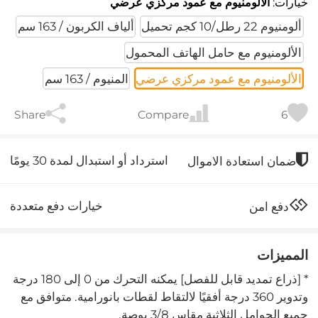
خيارات:
الألومنيوم مع عمود مركزي عرضي
ألومنيوم 22 رطل/10 كجم تحميل
ألياف الكربون / 163 سم
الألومنيوم مع حامل الهاتف المحمول
الألومنيوم مع عمود مركزي عرضي
المنيوم / 163 سم
Share
Compare
6
استرداد أو استبدال لمدة 30 يومًا
ضمان استعادة الاموال
خيارات دفع متعددة
دفع امن
المميزات
* [ذراع تمديد قابل للفصل] يمكنه التحرك من 0 إلى 180 درجة
وتدوير 360 درجة أفقيًا لالتقاط لقطات بانورامية. متوافق مع
جميع الحوامل الثلاثية مقاس 3/8 بوصة.