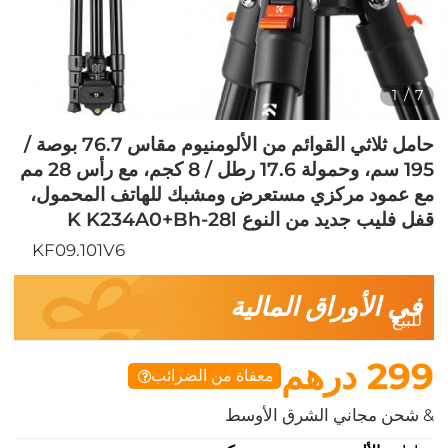
1
/
7
حامل ثلاثي القوائم من الألومنيوم مقاس 76.7 بوصة /
195 سم، وحمولة 17.6 رطل / 8 كجم، مع رأس 28 مم
مع عمود مركزي مستعرض ومشبك للهاتف المحمول،
قفل فليب جديد من النوع K K234A0+Bh-28l
KF09.101V6
في الأوراق المالية
للبيع
299 درهم
معفاة من الضرائب
& شحن مجاني الشرق الأوسط