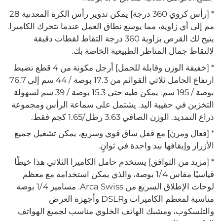
* [رأس كروي 360 درجة] يمكن تدوير رأس الكرة المعدنية 28
مم إلى أي زاوية، مما يوسع نطاق العمل عندما تتحرك الكاميرا.
يتيح لك القرص بزاوية 360 درجة التقاط لقطات دقيقة
لالتقاط جمال المناظر الطبيعية الخاصة بك.
* [خفيفة الوزن وقابلة للحمل] أرجل مكونة من 4 قطع تضبط
ارتفاع الحامل ثلاثي القوائم من 17.3 بوصة / 44 سم إلى 76.7
بوصة / 195 سم. يمكن طيه حتى 15.3 بوصة / 39 سم لسهولة
التخزين في حقيبة اليد. يشتمل على سماعة الرأس ومجموعة
ذراع التمديد. الوزن الصافي 3.63 رطل/1.65 كجم فقط.
* [فعال ومرن] مع قفل ساق قوي وسريع، يمكن تشغيل جميع
الأزرار وإيقافها بيد واحدة في ثوانٍ.
* [مزيد من التوافق] يستخدم حامل الكاميرا الثلاثي هذا خيطًا
قياسيًا مقاس 1/4 بوصة، والذي يمكن استخدامه مع معظم
لوحات الإطلاق السريع من Arca Swiss. مسامير 1/4 بوصة
مناسبة لمعظم الكاميرات وDSLR وأجهزة العرض
والتلسكوب، ومشبك الهاتف الخلوي مناسب لجميع الهواتف