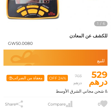
1
/
6
للكشف عن المعادن
GW50.0080
للبيع
529
703
معفاة من الضرائب
24% OFF
درهم
درهم
& شحن مجاني الشرق الأوسط
Share
Compare
0