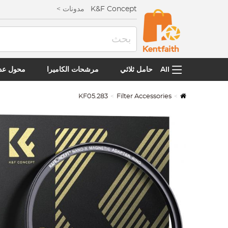
K&F Concept
مدونات >
All
حامل ثلاثي
مرشحات الكاميرا
محول عدس
KF05.283
Filter Accessories