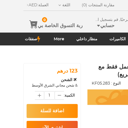
مقارنة المنتجات (0)
اللغة
العملة:
AED
ًا, قم بتسجيل الدخو
0
حسابي
ربة التسوق الخاصة بي
الكاميرات
منظار داخلي
More
صفقات
ية فارغة مقاس 49 مم (تعمل فقط مع
123 درهم
الشحن
النوع :
KF05.283
& شحن مجاني الشرق الأوسط
الكمية:
اضافة للسلة
اشتري الآن