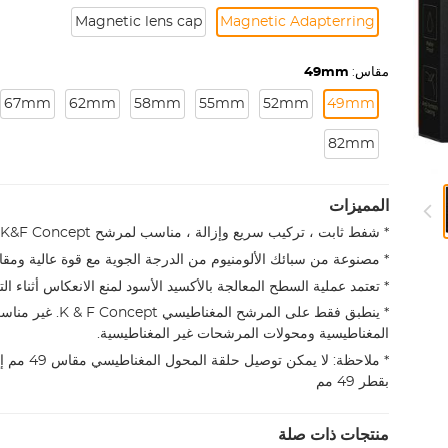
Magnetic lens cap
Magnetic Adapterring
مقاس:
49mm
67mm
62mm
58mm
55mm
52mm
49mm
82mm
المميزات
* شفط ثابت ، تركيب سريع وإزالة ، مناسب لمرشح K&F Concept المغناطيسي.
* مصنوعة من سبائك الألومنيوم من الدرجة الجوية مع قوة عالية ومقاو
* تعتمد عملية السطح المعالجة بالأكسيد الأسود لمنع الانعكاس أثناء الت
* ينطبق فقط على المرشح ا
المغناطيسية ومحولات المرشحات غير المغناطيسية.
* ملاحظة: لا يم
بقطر 49 مم
منتجات ذات صلة