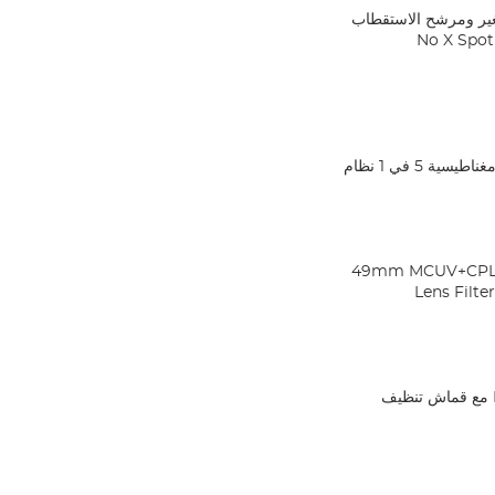
ND2-ND32 (1 توقف) مرشح ND متغير ومرشح الاستقطاب
GND8+ND8+ND64+ND1000+حلقة محول مغناطيسية 5 في 1 نظام
49mm MCUV+CPL+ND1000+Adapter Ring Magnetic 4 in 1
Lens Filte
طقم فلتر عدسة 49 مم MCUV + CPL + ND4 مع قماش تنظيف