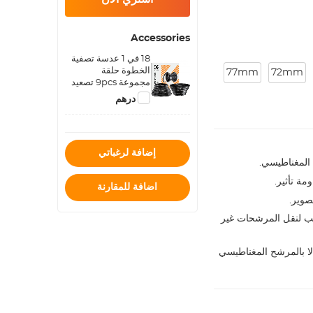
Accessories
18 في 1 عدسة تصفية
الخطوة حلقة
77mm
72mm
مجموعة 9pcs تصعيد
الطوق و 9pcs التنحي
82 درهم
الدائري
إضافة لرغباتي
مة تأثير.
اضافة للمقارنة
صوير.
لمغناطيسي K & F Concept. غير مناسب لنقل المرشحات غير
كن توصيل حلقة المحول المغناطيسي مقاس 49 مم إلا بالمرشح المغناطيسي