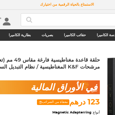
الاستمتاع بالحياة الرقمية من اختيارك
مرحب
ة الكاميرا
حقائب الكاميرا
بصريات
بطارية الكاميرا
حلقة قاعدة مغناطيس
مرشحات K&F المغناطيسية / نظام التبديل السريع)
في الأوراق المالية
للبيع
123 درهم
معفاة من الضرائب
أنواع:
Magnetic Adapterring